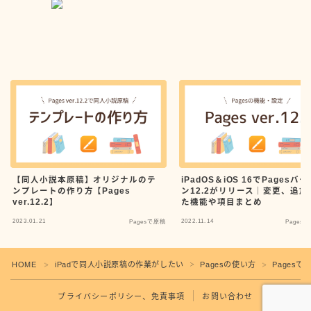
【同人小説本原稿】オリジナルのテ
iPadOS＆iOS 16でPagesバ
ンプレートの作り方【Pages
ン12.2がリリース｜変更、追加
ver.12.2】
た機能や項目まとめ
2023.01.21
2022.11.14
Pagesで原稿
Pages
Follow Me
HOME
iPadで同人小説原稿の作業がしたい
Pagesの使い方
Pagesで
＞
＞
＞
プライバシーポリシー、免責事項
お問い合わせ