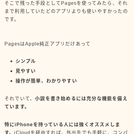
そこで残った手段としてPagesを使ってみたら、それ
機能紹介
まで利用していたどのアプリよりも使いやすかったの
です。
アーカイブ
PagesはApple純正アプリだけあって
ランキング参加中
シンプル
よければポチッとお願いします↓
見やすい
操作が簡単、わかりやすい
にほんブログ村
それでいて、
小説を書き始めるには充分な機能を備え
ています。
特にiPhoneを持っている人には強くオススメしま
す。
iCloudを経由すれば、外出先でも手軽に、コンパ