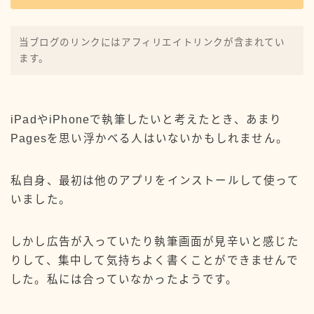
のんびり物書きしています。
当ブログのリンクにはアフィリエイトリンクが含まれてい
iPadが好き。興味のあることはとりあえず試してみる
ます。
性格。
ブログと創作サイトで物書き活動しています。
プロフィールを読む
iPadやiPhoneで執筆したいと考えたとき、あまり
X
YouTube
Contact
Pagesを思い浮かべる人はいないかもしれません。
audiobook.jp
iPadの使い方
STORES
私自身、最初は他のアプリをインストールして使って
いました。
WordPressテーマ
WordPressトラブル
WordPress設定
YouTube
アイテム
アプリ
しかし広告が入っていたり執筆画面が見辛いと感じた
オーディオブック
サーバー
デザイン
りして、集中して気持ちよく書くことができませんで
バージョンアップ情報
今年の抱負
印刷
した。私には合っていなかったようです。
原稿作業まとめ
同人誌
振り返り
書籍