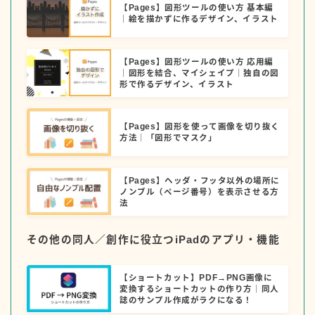
【Pages】図形ツールの使い方 基本編
｜絵を描かずに作るデザイン、イラスト
【Pages】図形ツールの使い方 応用編
｜図形を結合、マイシェイプ｜独自の図
形で作るデザイン、イラスト
【Pages】図形を使って画像を切り抜く
方法｜「図形でマスク」
【Pages】ヘッダ・フッタ以外の場所に
ノンブル（ページ番号）を表示させる方
法
その他の同人／創作に役立つiPadのアプリ・機能
【ショートカット】PDF→PNG画像に
変換するショートカットの作り方｜同人
誌のサンプル作成がラクになる！