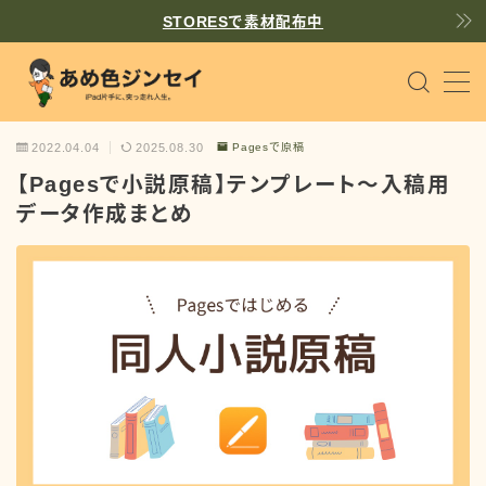
STORESで素材配布中
MENU
個人サイト作り
WordPress
2022.04.04
2025.08.30
Pagesで原稿
【Pagesで小説原稿】テンプレート〜入稿用
iPadで同人原稿
Pages
データ作成まとめ
趣味を楽しむヒント
Tips
散文
prose
飴（あめ）
書くことが好きな一般人