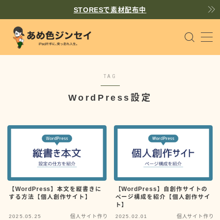
STORESで素材配布中
MENU
個人サイト作り
WordPress
TAG
iPadで同人原稿
Pages
WordPress設定
趣味を楽しむヒント
Tips
散文
prose
【WordPress】本文を縦書きに
【WordPress】自創作サイトの
する方法【個人創作サイト】
ページ構成を紹介【個人創作サイ
飴（あめ）
ト】
書くことが好きな一般人
2025.05.25
個人サイト作り
2025.02.01
個人サイト作り