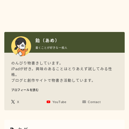
のんびり物書きしています。
iPadが好き。興味のあることはとりあえず試してみる
性格。
ブログと創作サイトで物書き活動しています。
飴（あめ）
プロフィールを読む
書くことが好きな一般人
X
YouTube
Contact
のんびり物書きしています。
iPadが好き。興味のあることはとりあえず試してみる性
audiobook.jp
iPadの使い方
STORES
格。
ブログと創作サイトで物書き活動しています。
WordPressテーマ
WordPressトラブル
プロフィールを読む
WordPress設定
YouTube
アイテム
アプリ
X
YouTube
Contact
オーディオブック
サーバー
デザイン
バージョンアップ情報
今年の抱負
印刷
原稿作業まとめ
同人誌
振り返り
書籍