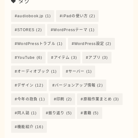
タグ
機能紹介
audiobook.jp
(1)
iPadの使い方
(2)
アーカイブ
STORES
(2)
WordPressテーマ
(1)
WordPressトラブル
(1)
WordPress設定
(2)
YouTube
(6)
アイテム
(3)
アプリ
(3)
ランキング参加中
オーディオブック
(1)
サーバー
(1)
よければポチッとお願いします↓
デザイン
(12)
バージョンアップ情報
(2)
にほんブログ村
今年の抱負
(1)
印刷
(2)
原稿作業まとめ
(3)
同人誌
(1)
振り返り
(5)
書籍
(5)
機能紹介
(16)