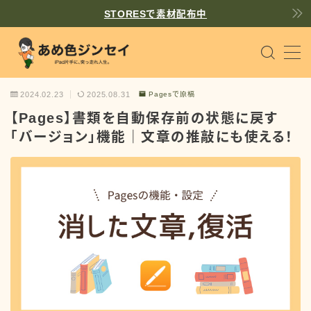
STORESで素材配布中
MENU
個人サイト作り
WordPress
2024.02.23
2025.08.31
Pagesで原稿
【Pages】書類を自動保存前の状態に戻す
iPadで同人原稿
Pages
「バージョン」機能｜文章の推敲にも使える！
趣味を楽しむヒント
Tips
散文
prose
飴（あめ）
書くことが好きな一般人