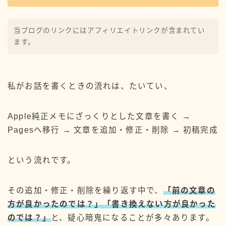
のんびり物書きしています。
当ブログのリンクにはアフィリエイトリンクが含まれてい
iPadが好き。興味のあることはとりあえず試してみる
ます。
性格。
ブログと創作サイトで物書き活動しています。
プロフィールを読む
私がお話を書くときの流れは、たいてい、
X
YouTube
Contact
Apple純正メモにざっくりとした文章を書く →
audiobook.jp
iPadの使い方
STORES
Pagesへ移行 → 文章を追加・修正・削除 → 初稿完成
WordPressテーマ
WordPressトラブル
という流れです。
WordPress設定
YouTube
アイテム
アプリ
オーディオブック
サーバー
デザイン
その追加・修正・削除を繰り返す中で、
「前の文章の
バージョンアップ情報
今年の抱負
印刷
方が良かったのでは？」「書き換えない方が良かった
のでは？」
と、疑心暗鬼になることが多々あります。
原稿作業まとめ
同人誌
振り返り
書籍