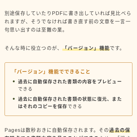
機能紹介
別途保存していたりPDFに書き出していれば見比べら
アーカイブ
れますが、そうでなければ書き直す前の文章を一言一
句思い出すのは至難の業。
そんな時に役立つのが、
「バージョン」機能
です。
ランキング参加中
よければポチッとお願いします↓
「バージョン」機能でできること
過去に自動保存された書類の内容をプレビュー
できる
にほんブログ村
過去に自動保存された書類の状態に復元、また
はそれのコピーを保存
できる
Pagesは数秒おきに自動保存されます。その
過去の保