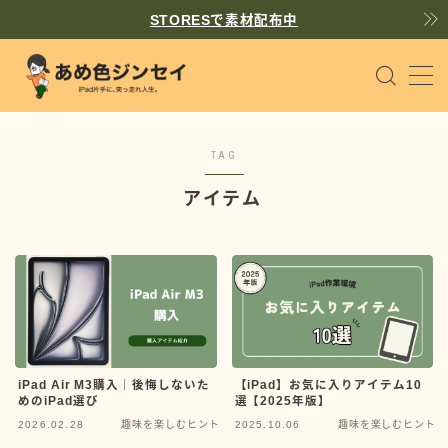
STORESで素材配布中
MENU
個人サイト作り
WordPress
TAG
iPadで同人原稿
Pages
アイテム
趣味を楽しむヒント
Tips
散文
prose
iPad Air M3購入｜後悔しないた
【iPad】お気に入りアイテム10
めのiPad選び
選【2025年版】
飴（あめ）
2026.02.28
趣味を楽しむヒント
2025.10.06
趣味を楽しむヒント
書くことが好きな一般人