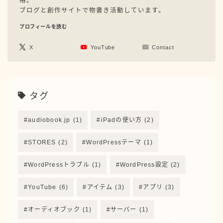
格。
機能紹介
ブログと創作サイトで物書き活動しています。
プロフィールを読む
アーカイブ
X
YouTube
Contact
ランキング参加中
タグ
よければポチッとお願いします↓
audiobook.jp
(1)
iPadの使い方
(2)
STORES
(2)
WordPressテーマ
(1)
にほんブログ村
WordPressトラブル
(1)
WordPress設定
(2)
YouTube
(6)
アイテム
(3)
アプリ
(3)
オーディオブック
(1)
サーバー
(1)